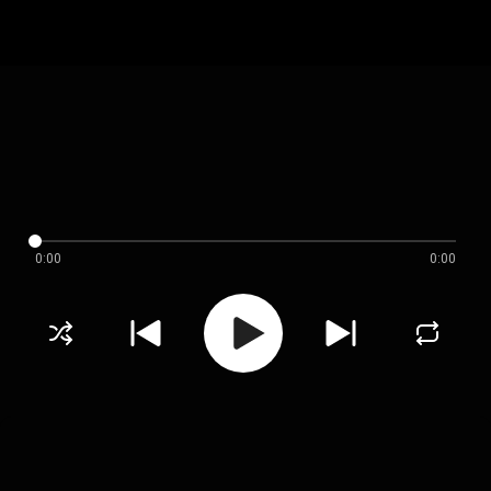
0:00
0:00