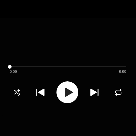
0:00
0:00