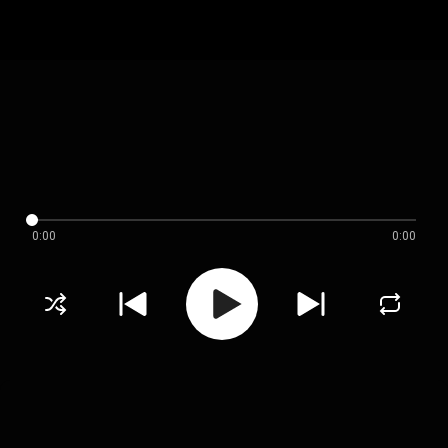
0:00
0:00