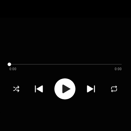
0:00
0:00