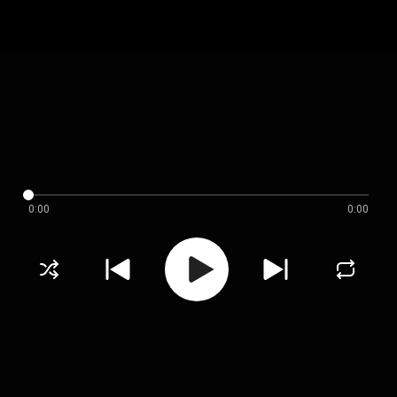
0:00
0:00