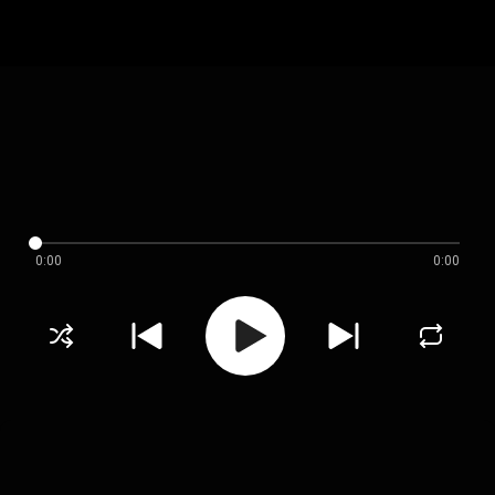
0:00
0:00