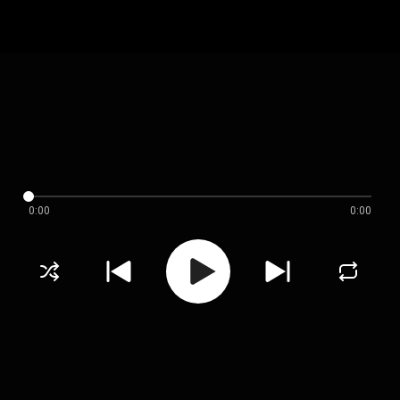
0:00
0:00