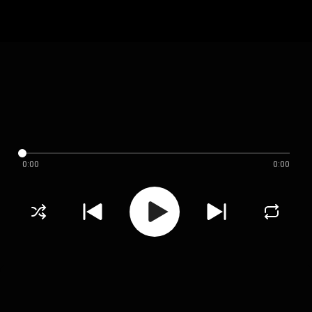
0:00
0:00