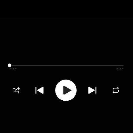
0:00
0:00