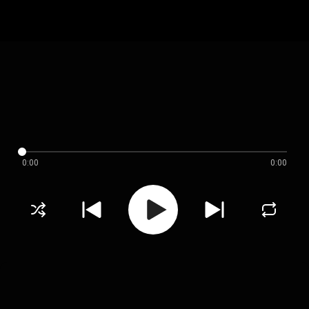
0:00
0:00