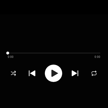
0:00
0:00