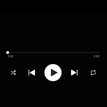
0:00
0:00