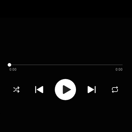
0:00
0:00