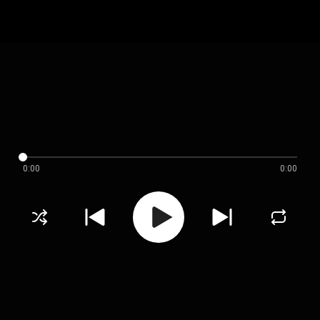
0:00
0:00