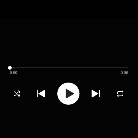
0:00
0:00