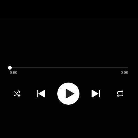
0:00
0:00