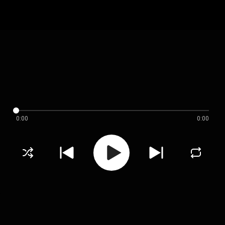
0:00
0:00