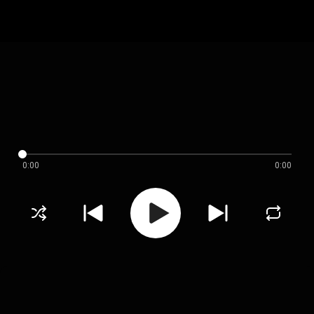
0:00
0:00