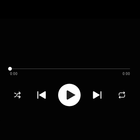
0:00
0:00