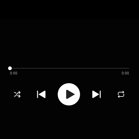
0:00
0:00