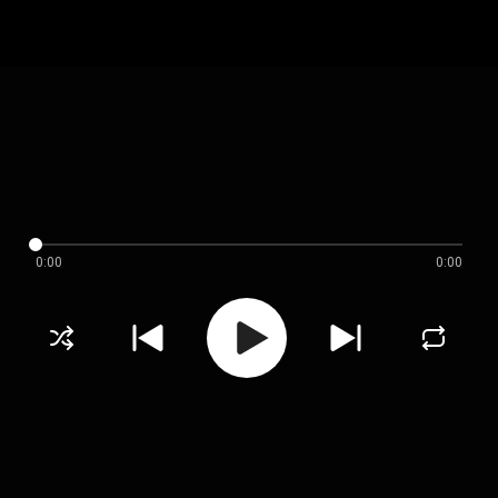
0:00
0:00