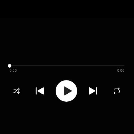
0:00
0:00