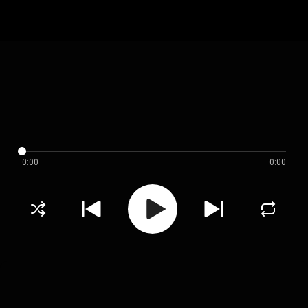
0:00
0:00