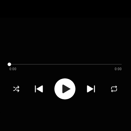
0:00
0:00