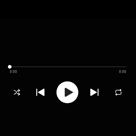
0:00
0:00