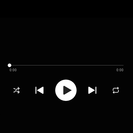
0:00
0:00