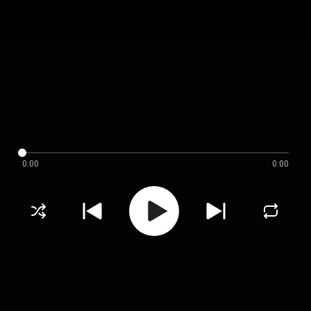
0:00
0:00