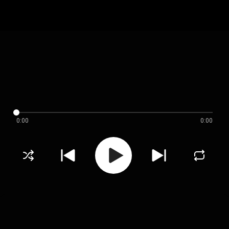
0:00
0:00