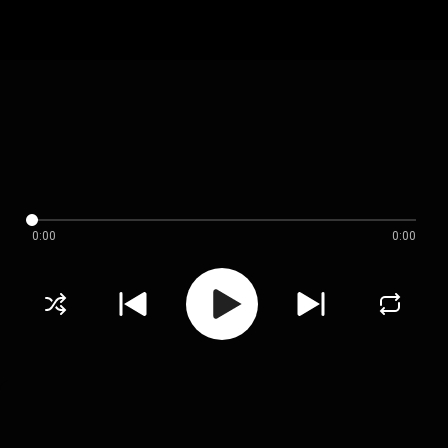
0:00
0:00