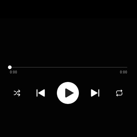
0:00
0:00