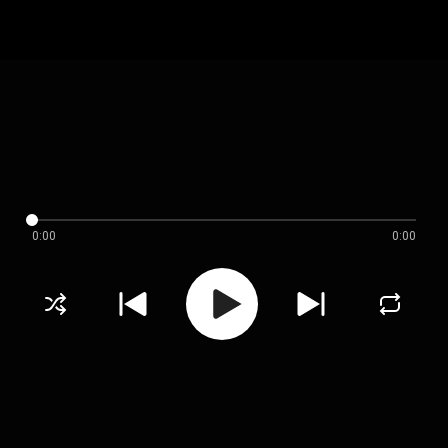
0:00
0:00