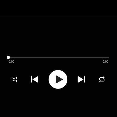
0:00
0:00