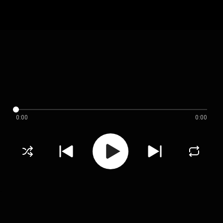
0:00
0:00