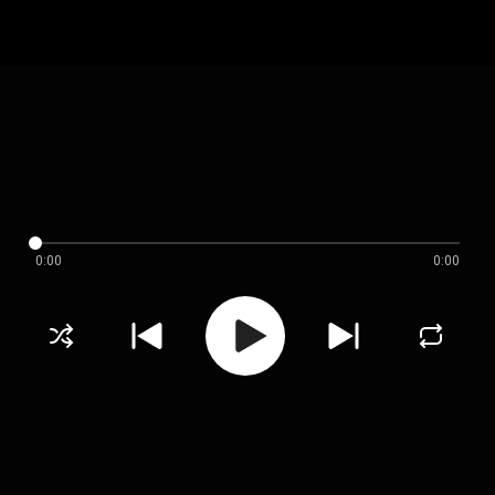
0:00
0:00