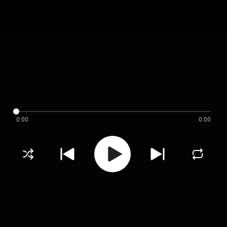
0:00
0:00