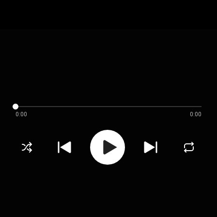
0:00
0:00