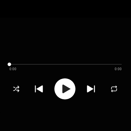
0:00
0:00