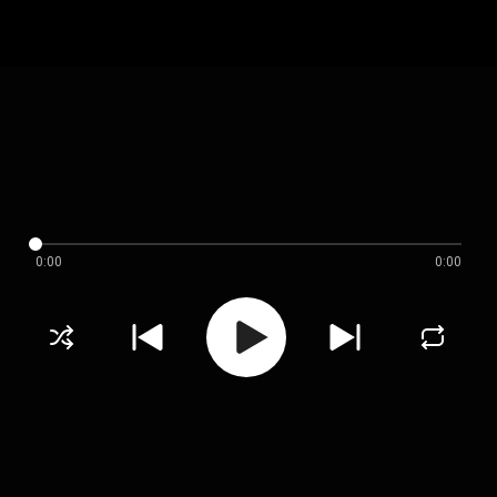
0:00
0:00