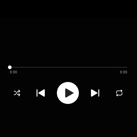
0:00
0:00