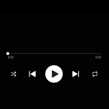
0:00
0:00