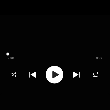
0:00
0:00