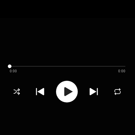
0:00
0:00