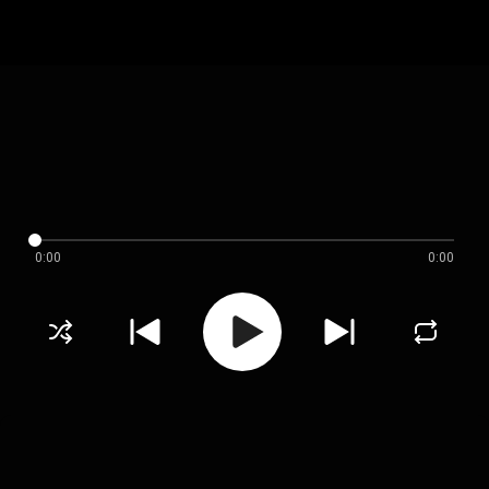
0:00
0:00