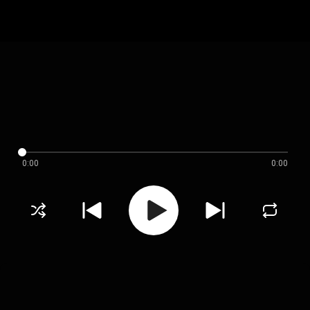
0:00
0:00