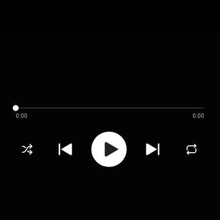
0:00
0:00