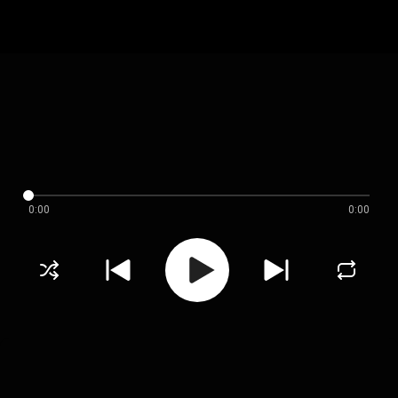
0:00
0:00