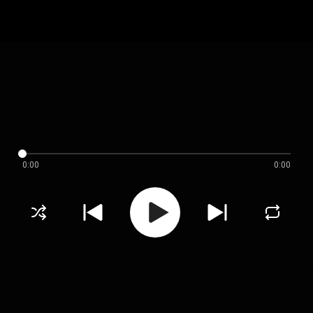
0:00
0:00