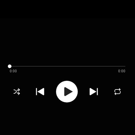
0:00
0:00