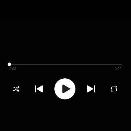
0:00
0:00