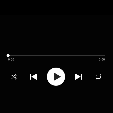
0:00
0:00